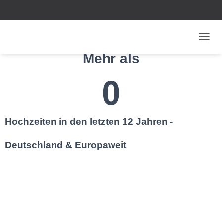
N
A
Mehr als
V
I
0
G
A
T
I
O
Hochzeiten in den letzten 12 Jahren -
N
U
Deutschland & Europaweit
M
S
C
H
A
L
T
E